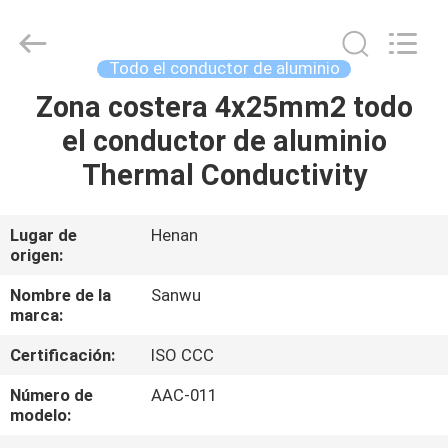
Luoyang
Sanwu
Cable
Co.,
Ltd.,.
Todo el conductor de aluminio
All
Rights
Zona costera 4x25mm2 todo
HOGAR
Reserved.
el conductor de aluminio
PRODUCTOS
Thermal Conductivity
SOBRE
Lugar de
Henan
origen:
NOSOTROS
Nombre de la
Sanwu
marca:
VIAJE
Certificación:
ISO CCC
DE
LA
Número de
AAC-011
modelo:
FÁBRICA