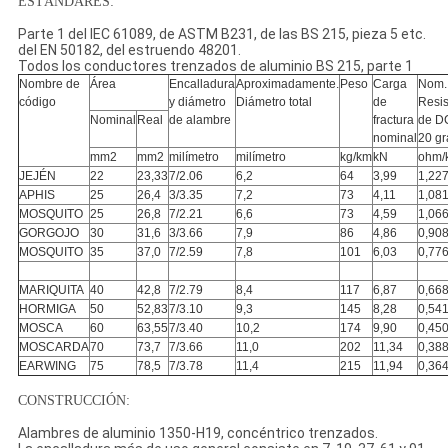
ESTÁNDARES:
Parte 1 del IEC 61089, de ASTM B231, de las BS 215, pieza 5 etc.
del EN 50182, del estruendo 48201.
Todos los conductores trenzados de aluminio BS 215, parte 1
Nombre de
Área
Encalladura
Aproximadamente.
Peso
Carga
Nom.
código
y diámetro
Diámetro total
de
Resis
Nominal
Real
de alambre
fractura
de D
nominal
20 gr
mm2
mm2
milímetro
milímetro
kg/km
kN
ohm/
JEJÉN
22
23,33
7/2.06
6,2
64
3,99
1,22
APHIS
25
26,4
3/3.35
7,2
73
4,11
1,08
MOSQUITO
25
26,8
7/2.21
6,6
73
4,59
1,06
GORGOJO
30
31,6
3/3.66
7,9
86
4,86
0,90
MOSQUITO
35
37,0
7/2.59
7,8
101
6,03
0,77
MARIQUITA
40
42,8
7/2.79
8,4
117
6,87
0,66
HORMIGA
50
52,83
7/3.10
9,3
145
8,28
0,54
MOSCA
60
63,55
7/3.40
10,2
174
9,90
0,45
MOSCARDA
70
73,7
7/3.66
11,0
202
11,34
0,38
EARWING
75
78,5
7/3.78
11,4
215
11,94
0,36
CONSTRUCCIÓN:
Alambres de aluminio 1350-H19, concéntrico trenzados.