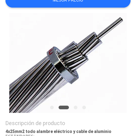
MEJOR PRECIO
CITA
MAPA
DEL
SITIO
PRIVACY
POLICY
Descripción de producto
4x25mm2 todo alambre eléctrico y cable de aluminio