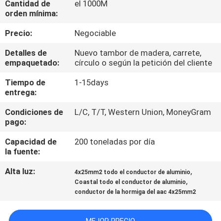
Cantidad de
el 1000M
orden mínima:
CONTROL
Precio:
Negociable
DE
Detalles de
Nuevo tambor de madera, carrete,
CALIDAD
empaquetado:
círculo o según la petición del cliente
Tiempo de
1-15days
ÉNTRENOS
entrega:
EN
Condiciones de
L/C, T/T, Western Union, MoneyGram
CONTACTO
pago:
CON
Capacidad de
200 toneladas por día
la fuente:
NOTICIAS
Alta luz:
,
4x25mm2 todo el conductor de aluminio
,
Coastal todo el conductor de aluminio
conductor de la hormiga del aac 4x25mm2
PIDA
UNA