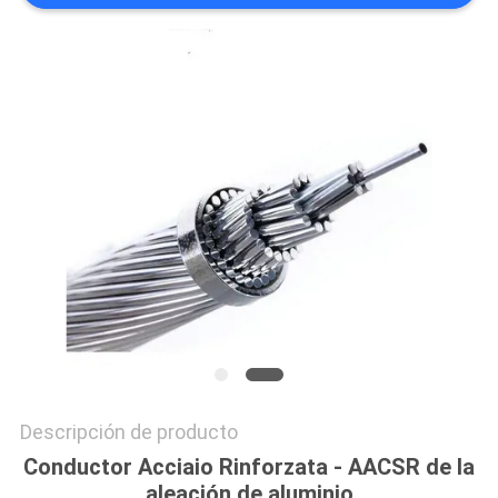
CITA
MAPA
DEL
SITIO
PRIVACY
POLICY
Descripción de producto
Conductor Acciaio Rinforzata - AACSR de la
aleación de aluminio