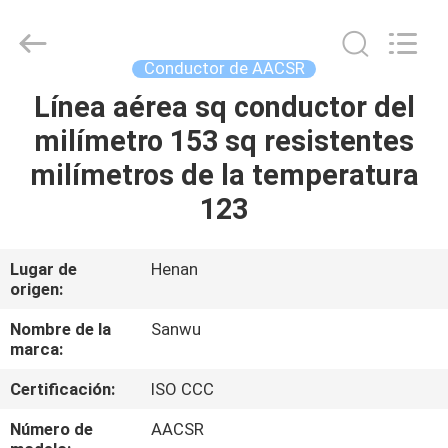
Luoyang
Sanwu
Cable
Co.,
Ltd.,.
Conductor de AACSR
All
Rights
Línea aérea sq conductor del
HOGAR
Reserved.
milímetro 153 sq resistentes
PRODUCTOS
milímetros de la temperatura
123
SOBRE
NOSOTROS
Lugar de
Henan
origen:
VIAJE
Nombre de la
Sanwu
marca:
DE
Certificación:
ISO CCC
LA
FÁBRICA
Número de
AACSR