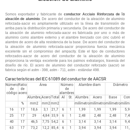
la
Somos exportador y fabricante de
conductor Acciaio Rinforzata de
aleación de aluminio
. De acero del conductor de la aleación de aluminio
reforzada-aacsr es ampliamente utilizado en la línea de transmisión de
arriba para la distribución primaria y secundaria. De acero del conductor de
la aleación de aluminio reforzada-aacsr es fabricada por uno o más de
aluminio como alambre externo y el alambre trenzado con cinc cubrió el
alambre de acero de alta resistencia de la base. De acero del conductor de
la aleación de aluminio reforzada-aacsr proporciona fuerza mecánica
excelente sin el compromiso del ampacity. Este el tipo de conductores
reforzados-aacsr de acero del conductor de la aleación de aluminio
proporciona la ventaja excelente para los palmos extralargos, travesía del
diseño de río. El acero de aluminio del conductor reforzado (aacsr) se
fabrica según el astm - 398, astm - 711, astm - estándar 498.
Características del IEC 61089 del conductor de AACSR
Número
Ratio
Área
Número
Alambre diam
Diámetro
de
de
de
código
acero
alambres
Alumbre,
Acero
Total
Al
St.
Alumbre.
Acero
Base
Con
%
mm2
mm2
mm2
milímetro
milímetro
milímetro
milím
16
17
18,6
3,1
21,7
6
1
1,99
1,99
1,99
5,9
25
17
29
4,84
33,9
6
1
2,48
2,48
2,48
7,4
40
17
46,5
7,75
54,2
6
1
3,14
3,14
3,14
9,4
63
17
73,2
12,2
85,4
6
1
3,94
3,94
3,94
11,