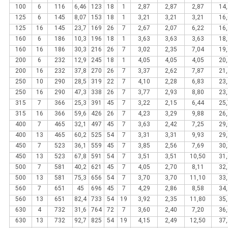
100
6
116
6,46
123
18
1
2,87
2,87
2,87
14,
125
6
145
8,07
153
18
1
3,21
3,21
3,21
16,
125
16
145
23,7
169
26
7
2,67
2,07
6,22
16,
160
6
186
10,3
196
18
1
3,63
3,63
3,63
18,
160
16
186
30,3
216
26
7
3,02
2,35
7,04
19,
200
6
232
12,9
245
18
1
4,05
4,05
4,05
20,
200
16
232
37,8
270
26
7
3,37
2,62
7,87
21,
250
10
290
28,5
319
22
7
4,10
2,28
6,83
23,
250
16
290
47,3
338
26
7
3,77
2,93
8,80
23,
315
7
366
25,3
391
45
7
3,22
2,15
6,44
25,
315
16
366
59,6
426
26
7
4,23
3,29
9,88
26,
400
7
465
32,1
497
45
7
3,63
2,42
7,25
29,
400
13
465
60,2
525
54
7
3,31
3,31
9,93
29,
450
7
523
36,1
559
45
7
3,85
2,56
7,69
30,
450
13
523
67,8
591
54
7
3,51
3,51
10,50
31,
500
7
581
40,2
621
45
7
4,05
2,70
8,11
32,
500
13
581
75,3
656
54
7
3,70
3,70
11,10
33,
560
7
651
45
696
45
7
4,29
2,86
8,58
34,
560
13
651
82,4
733
54
19
3,92
2,35
11,80
35,
630
4
732
31,6
764
72
7
3,60
2,40
7,20
36,
630
13
732
92,7
825
54
19
4,15
2,49
12,50
37,