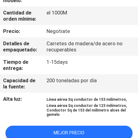
modelo:
Cantidad de
el 1000M
CONTROL
orden mínima:
DE
Precio:
Negotiate
CALIDAD
Detalles de
Carretes de madera/de acero no
empaquetado:
recuperables
ÉNTRENOS
Tiempo de
1-15days
EN
entrega:
CONTACTO
Capacidad de
200 toneladas por día
CON
la fuente:
Alta luz:
,
Línea aérea Sq conductor de 153 milímetros
NOTICIAS
,
Línea aérea Sq conductor de 123 milímetros
Conductor Sq de 153 del milímetro alces del
gemelo
PIDA
MEJOR PRECIO
UNA