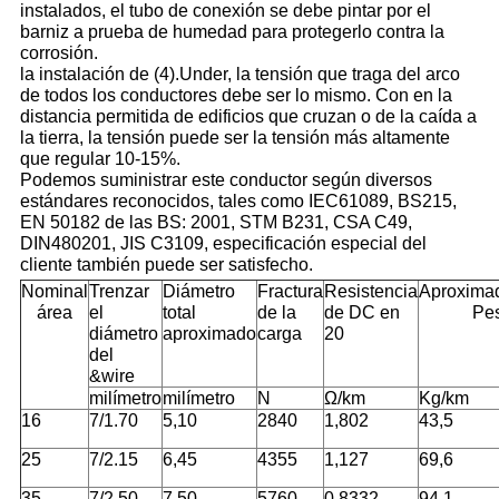
instalados, el tubo de conexión se debe pintar por el
barniz a prueba de humedad para protegerlo contra la
corrosión.
la instalación de (4).Under, la tensión que traga del arco
de todos los conductores debe ser lo mismo. Con en la
distancia permitida de edificios que cruzan o de la caída a
la tierra, la tensión puede ser la tensión más altamente
que regular 10-15%.
Podemos suministrar este conductor según diversos
estándares reconocidos, tales como IEC61089, BS215,
EN 50182 de las BS: 2001, STM B231, CSA C49,
DIN480201, JIS C3109, especificación especial del
cliente también puede ser satisfecho.
Nominal
Trenzar
Diámetro
Fractura
Resistencia
Aproxima
área
el
total
de la
de DC en
Pe
diámetro
aproximado
carga
20
del
&wire
milímetro
milímetro
N
Ω/km
Kg/km
16
7/1.70
5,10
2840
1,802
43,5
25
7/2.15
6,45
4355
1,127
69,6
35
7/2.50
7,50
5760
0,8332
94,1