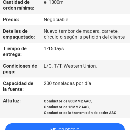
Cantidad de
el 1000m
orden mínima:
CONTROL
Precio:
Negociable
DE
Detalles de
Nuevo tambor de madera, carrete,
CALIDAD
empaquetado:
círculo o según la petición del cliente
Tiempo de
1-15days
ÉNTRENOS
entrega:
EN
Condiciones de
L/C, T/T, Western Union,
CONTACTO
pago:
CON
Capacidad de
200 toneladas por día
la fuente:
NOTICIAS
Alta luz:
,
Conductor de 800MM2 AAC
,
Conductor de 16MM2 AAC
Conductor de la transmisión de poder AAC
PIDA
UNA