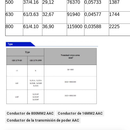
500
37/4.16
29,12
76370
0,05733
1387
630
61/3.63
32,67
91940
0,04577
1744
800
61/4.10
36,90
115900
0,03588
2225
Conductor de 800MM2 AAC
Conductor de 16MM2 AAC
Conductor de la transmisión de poder AAC