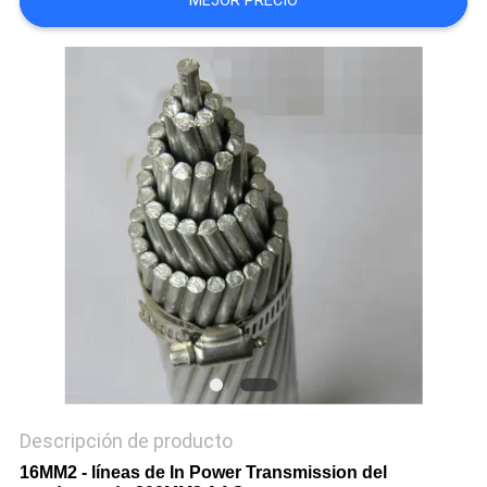
MEJOR PRECIO
CITA
MAPA
DEL
SITIO
PRIVACY
POLICY
Descripción de producto
16MM2 - líneas de In Power Transmission del