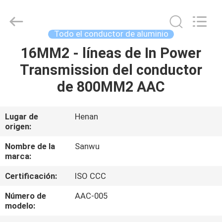
Luoyang
Sanwu
Cable
Co.,
Ltd.,.
Todo el conductor de aluminio
All
Rights
16MM2 - líneas de In Power
HOGAR
Reserved.
Transmission del conductor
PRODUCTOS
de 800MM2 AAC
SOBRE
Lugar de
Henan
origen:
NOSOTROS
Nombre de la
Sanwu
marca:
VIAJE
Certificación:
ISO CCC
DE
LA
Número de
AAC-005
modelo:
FÁBRICA