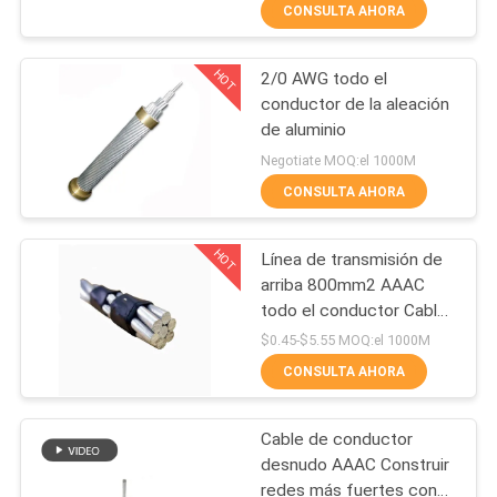
CONSULTA AHORA
CONTROL
HOT
2/0 AWG todo el
DE
74
conductor de la aleación
CALIDAD
de aluminio
Todo el conductor
Negotiate MOQ:el 1000M
de aluminio
ÉNTRENOS
CONSULTA AHORA
EN
HOT
Línea de transmisión de
CONTACTO
arriba 800mm2 AAAC
CON
todo el conductor Cable
75
de la aleación de aluminio
$0.45-$5.55 MOQ:el 1000M
Todo el conductor
CONSULTA AHORA
NOTICIAS
de la aleación de
Cable de conductor
PIDA
aluminio
desnudo AAAC Construir
UNA
redes más fuertes con