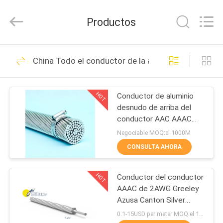
Luoyang
Sanwu
Cable
Productos
Co.,
Ltd.,.
All
Rights
HOGAR
Reserved.
96
China Todo el conductor de la aleación de alumini
Conductor de
PRODUCTOS
aluminio Cable
HOT
Conductor de aluminio
desnudo de arriba del
SOBRE
conductor AAC AAAC
NOSOTROS
ACSR ACAR
Negociable MOQ:el 1000M
CONSULTA AHORA
129
VIAJE
Conductor de
HOT
Conductor del conductor
DE
AAAC de 2AWG Greeley
LA
aluminio Acciaio
Azusa Canton Silver
Aluminum Alloy
FÁBRICA
0.1-15USD per meter MOQ:el 1000M
Rinforzata