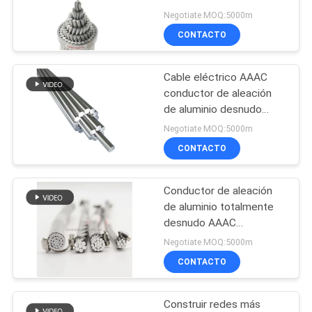
todos los conductores
Negotiate MOQ:5000m
CITA
de aleación de aluminio
CONTACTO
67
MAPA
Conductor de
Cable eléctrico AAAC
DEL
conductor de aleación
AACSR
SITIO
de aluminio desnudo
25mm2 50mm2 70mm2
Negotiate MOQ:5000m
95mm2 120mm2
CONTACTO
PRIVACY
150mm2 240mm2
POLICY
Conductor de aleación
79
de aluminio totalmente
desnudo AAAC
Conductor de ACAR
Resistencia a la
Negotiate MOQ:5000m
corrosión superior y
CONTACTO
resistencia ligera para
redes de larga extensión
Construir redes más