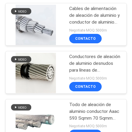
Cables de alimentación
69
de aleación de aluminio y
Cable aislado
conductor de aluminio
para construcción con
Negotiate MOQ:5000m
gastos indirectos
material aislante desnudo
CONTACTO
Conductores de aleación
de aluminio desnudos
para líneas de
74
transmisión aéreas AAAC
Negotiate MOQ:5000m
10 mm 15 mm 20 mm
CONTACTO
cable aislado xlpe
Todo de aleación de
aluminio conductor Aaac
593 Sqmm 70 Sqmm
AAAC 2500 91 Str
Negotiate MOQ:5000m
Lupino Desnudo Al Aac