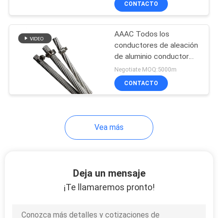
CONTACTO
48
2500 Kcmil Lupino
Cable de
AAAC Todos los
transmisión del LV
conductores de aleación
de aluminio conductor
desnudo ASTM B399
Negotiate MOQ:5000m
1/0 AWG
CONTACTO
21
Vea más
Cables solares del
picovoltio
Deja un mensaje
¡Te llamaremos pronto!
46