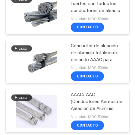
fuertes con todos los
conductores de aleación
45
de aluminio AAAC
Negotiate MOQ:5000m
25mm2 50mm2 95mm2
CONTACTO
ACSR COMO
120mm2
Conductor de aleación
de aluminio totalmente
desnudo AAAC para
entornos hostiles y vida
Negotiate MOQ:5000m
útil mejorada de la red
CONTACTO
114
AAAC/ AAC
Cable liado antena
(Conductores Aéreos de
Aleación de Aluminio
6201-T81)
Negotiate MOQ:5000m
CONTACTO